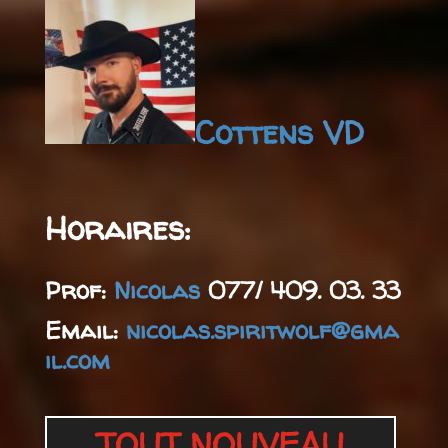
Cottens
VD
Horaires:
Prof:
Nicolas
077/ 409. 03. 33
Email:
nicolas.spiritwolf@gma
il.com
TOUT NOUVEAU