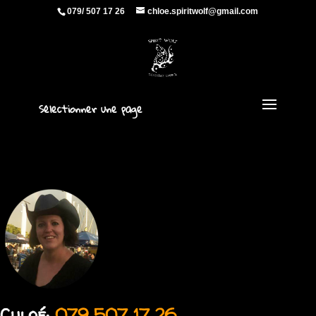
079/ 507 17 26
chloe.spiritwolf@gmail.com
Sélectionner une page
Chloé:
079 507 17 26